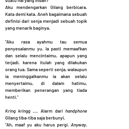
suatu hal yang indah?”
Aku mendengarkan Gilang berbicara. 
Kata demi kata. Aneh bagaimana sebuah 
definisi dari senja menjadi sebuah topik 
yang menarik baginya.
“Aku rasa ayahmu tau semua 
penyesalanmu yu. Ia pasti memaafkan 
dan selalu mencintaimu, apapun yang 
terjadi, karena itulah yang dilakukan 
orang tua. Sama seperti senja, walaupun 
ia meninggalkanmu ia akan selalu 
menyertaimu, di dalam hatimu, 
memberikan penerangan yang tiada 
henti.” 
Kring kringg …. 
Alarm dari 
handphone 
Gilang tiba-tiba saja berbunyi.
“Ah, maaf yu aku harus pergi. 
Anyway
, 