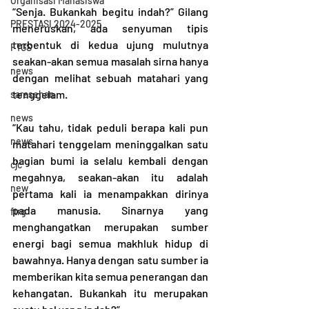
Organisasi Mahasiswa
“Senja. Bukankah begitu indah?” Gilang 
PRESTASI 2024-2025
meneruskan, ada senyuman tipis 
terbentuk di kedua ujung mulutnya 
FTGS
seakan-akan semua masalah sirna hanya 
news
dengan melihat sebuah matahari yang 
tenggelam.
sarasehan
news
“Kau tahu, tidak peduli berapa kali pun 
news
matahari tenggelam meninggalkan satu 
bagian bumi ia selalu kembali dengan 
cjc
megahnya, seakan-akan itu adalah 
new
pertama kali ia menampakkan dirinya 
pada manusia. Sinarnya yang 
ftrg
menghangatkan merupakan sumber 
energi bagi semua makhluk hidup di 
bawahnya. Hanya dengan satu sumber ia 
memberikan kita semua penerangan dan 
kehangatan. Bukankah itu merupakan 