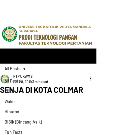
UNIVERSITAS KATOLIK WIDYA MANDALA
SURABAYA
PRODI TEKNOLOGI PANGAN
FAKULTAS TEKNOLOGI PERTANIAN
Post
All Posts
FTP UKWMS
All Posts
Oct 28, 2019
3 min read
SENJA DI KOTA COLMAR
2021
Wafer
Hiburan
BiSik (Bincang Asik)
Fun Facts