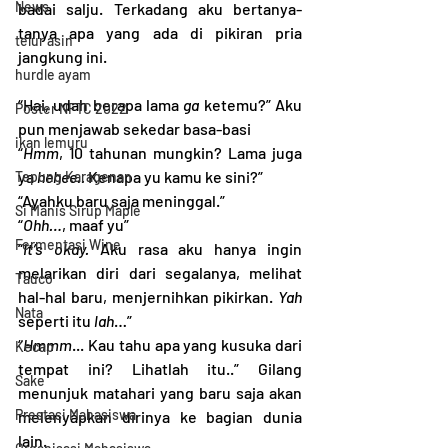
News
badai salju. Terkadang aku bertanya-
tanya apa yang ada di pikiran pria 
telur asin
jangkung ini.
hurdle ayam
“Hai, udah berapa lama 
ga
 ketemu?” Aku 
Poster NFTC 2022
pun menjawab sekedar basa-basi
ikan lemuru
“
Hmm
, 10 tahunan mungkin? Lama juga 
ya 
hehee..
 Kenapa yu kamu ke sini?”
Tepung Karagenan
“Ayahku baru saja meninggal.”
Si Manis Sirup Maple
“
Ohh…
, maaf yu”
Fermentasi Wine
“
It’s okay. 
Aku rasa aku hanya ingin 
melarikan diri dari segalanya, melihat 
Tauco
hal-hal baru, menjernihkan pikirkan. 
Yah 
Nata
seperti itu 
lah
…”
“
Hmmm
... Kau tahu apa yang kusuka dari 
Kecap
tempat ini? Lihatlah itu..” Gilang 
Sake
menunjuk matahari yang baru saja akan 
Prestasi Mahasiswa
melenyapkan dirinya ke bagian dunia 
lain.