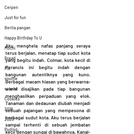
Cerpen
Just for fun
Berita pangan
Happy Birthday To U
Aku menghela nafas panjang seraya 
Mochi
terus berjalan, menatap tiap sudut kota 
Bread
yang begitu indah. Colmar, kota kecil di 
Perancis ini begitu indah dengan 
Pie
bangunan autentiknya yang kuno. 
souffle
Berbagai macam hiasan yang berwarna-
warni disajikan pada tiap bangunan 
cokelat
menghasilkan perpaduan yang elok. 
Cookies
Tanaman dan dedaunan diubah menjadi 
2019
sebuah pajangan yang mempesona di 
berbagai sudut kota. Aku terus berjalan 
2020
sampai terhenti di sebuah jembatan 
Puding
kecil dengan sungai di bawahnya. Kanal-