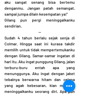
aku sangat senang bisa bertemu 
denganmu. Jangan patah semangat, 
sampai jumpa dilain kesempatan ya!”
Gilang pun pergi meninggalkanku 
sendirian.
--
Sudah 4 tahun berlalu sejak senja di 
Colmar. Hingga saat ini kurasa takdir 
memilih untuk tidak mempertemukanku 
dengan Gilang. Samar-samar ingatan di 
hari itu. Aku ingat punggung Gilang, jalan 
terburu-buru entah apa yang 
menunggunya. Aku ingat dengan jaket 
tebalnya berwarna hitam dan celana 
yang agak kebesaran, kian menjauh 
meninggalkanku seorang diri. Apa pun 
yang terjadi, kurasa hari itu telah 
mengubah bagaimana caraku 
memandang kehidupan yang fana ini. 