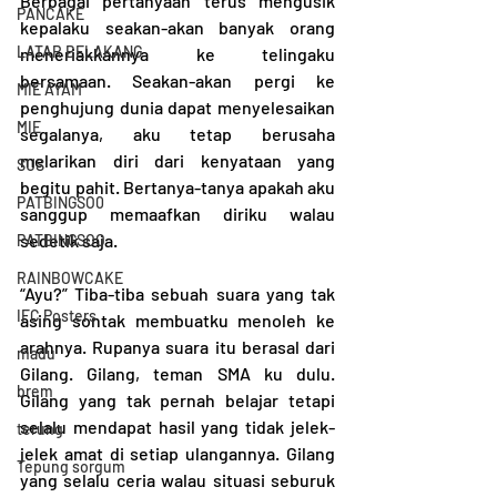
Berbagai pertanyaan terus mengusik 
PANCAKE
kepalaku seakan-akan banyak orang 
LATAR BELAKANG
meneriakkannya ke telingaku 
bersamaan. Seakan-akan pergi ke 
MIE AYAM
penghujung dunia dapat menyelesaikan 
MIE
segalanya, aku tetap berusaha 
melarikan diri dari kenyataan yang 
SUS
begitu pahit. Bertanya-tanya apakah aku 
PATBINGSO0
sanggup memaafkan diriku walau 
sedetik saja.
PATBINGSOO
RAINBOWCAKE
“Ayu?” Tiba-tiba sebuah suara yang tak 
IFC Posters
asing sontak membuatku menoleh ke 
arahnya. Rupanya suara itu berasal dari 
madu
Gilang. Gilang, teman SMA ku dulu. 
brem
Gilang yang tak pernah belajar tetapi 
selalu mendapat hasil yang tidak jelek-
terung
jelek amat di setiap ulangannya. Gilang 
Tepung sorgum
yang selalu ceria walau situasi seburuk 