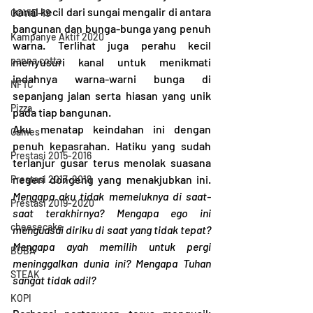
kanal kecil dari sungai mengalir di antara 
COVID-19
bangunan dan bunga-bunga yang penuh 
Kampanye Aktif 2020
warna. Terlihat juga perahu kecil 
panna cotta
menyusuri kanal untuk menikmati 
indahnya warna-warni bunga di 
NFTC
sepanjang jalan serta hiasan yang unik 
Pizza
pada tiap bangunan.
Aku menatap keindahan ini dengan 
Games
penuh kepasrahan. Hatiku yang sudah 
Prestasi 2015-2016
terlanjur gusar terus menolak suasana 
negeri dongeng yang menakjubkan ini.  
Prestasi 2017-2018
Mengapa aku tidak memeluknya di saat-
Prestasi 2019-2020
saat terakhirnya? Mengapa ego ini 
cheesecake
menguasai diriku di saat yang tidak tepat? 
Mengapa ayah memilih untuk pergi 
BOBA
meninggalkan dunia ini? Mengapa Tuhan 
STEAK
sangat tidak adil?
KOPI