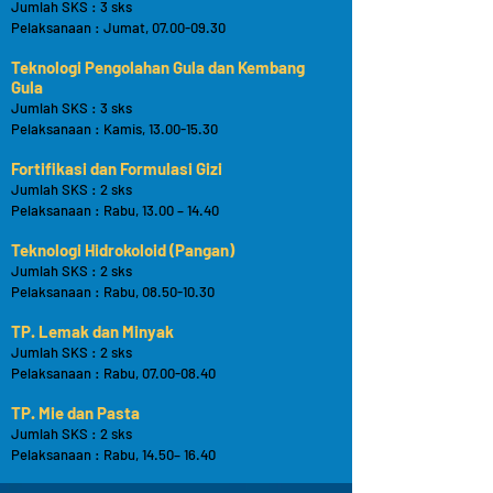
Jumlah SKS : 3 sks
Pelaksanaan : Jumat,
07.00-09.30
Teknologi Pengolahan Gula dan Kembang
Gula
Jumlah SKS : 3 sks
Pelaksanaan : Kamis,
13.00-15.30
Fortifikasi dan Formulasi Gizi
Jumlah SKS : 2
sks
Pelaksanaan : Rabu, 13.00 – 14.40
Teknologi Hidrokoloid (Pangan)
Jumlah SKS : 2
sks
Pelaksanaan : Rabu,
08.50-10.30
TP. Lemak dan Minyak
Jumlah SKS : 2
sks
Pelaksanaan : Rabu,
07.00-08.40
TP. Mie dan Pasta
Jumlah SKS : 2
sks
Pelaksanaan : Rabu, 14.50– 16.40