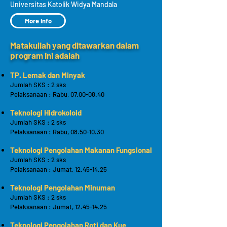
Universitas Katolik Widya Mandala
More Info
Matakuliah yang ditawarkan dalam
program ini adalah
TP. Lemak dan Minyak
Jumlah SKS : 2 sks
Pelaksanaan : Rabu, 07.00-08.40
Teknologi Hidrokoloid
Jumlah SKS : 2 sks
Pelaksanaan : Rabu, 08.50-10.30
Teknologi Pengolahan Makanan Fungsional
Jumlah SKS : 2 sks
Pelaksanaan : Jumat, 12.45-14.25
Teknologi Pengolahan Minuman
Jumlah SKS : 2 sks
Pelaksanaan : Jumat, 12.45-14.25
Teknologi Pengolahan Roti dan Kue