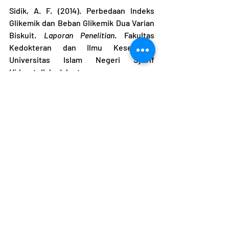
Sidik, A. F. (2014). Perbedaan Indeks 
Glikemik dan Beban Glikemik Dua Varian 
Biskuit. 
Laporan Penelitian
. Fakultas 
Kedokteran dan Ilmu Kesehatan, 
Universitas Islam Negeri Syarif 
Hidayatullah. Jakarta.
Sirappa, M. P. (2003). Prospek 
pengembangan sorgum di indonesia 
sebagai komoditas alternatif untuk 
pangan, pakan, dan industri. 
Jurnal 
litbang pertanian
, 
22
(4), 133-140.
Tepung sorgum
2021