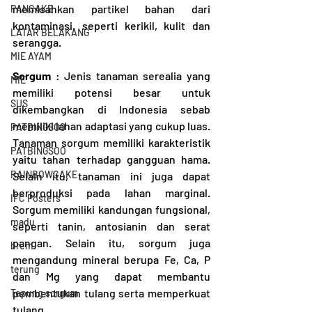
memisahkan partikel bahan dari 
PANCAKE
kontaminasi, seperti kerikil, kulit dan 
LATAR BELAKANG
serangga.
MIE AYAM
Sorgum 
: Jenis tanaman serealia yang 
MIE
memiliki potensi besar untuk 
SUS
dikembangkan di Indonesia sebab 
memiliki lahan adaptasi yang cukup luas. 
PATBINGSO0
Tanaman sorgum memiliki karakteristik 
PATBINGSOO
yaitu tahan terhadap gangguan hama. 
RAINBOWCAKE
Selain itu, tanaman ini juga dapat 
berproduksi pada lahan marginal. 
IFC Posters
Sorgum memiliki kandungan fungsional, 
madu
seperti tanin, antosianin dan serat 
pangan. Selain itu, sorgum juga 
brem
mengandung mineral berupa Fe, Ca, P 
terung
dan Mg yang dapat membantu 
pembentukan tulang serta memperkuat 
Tepung sorgum
tulang.