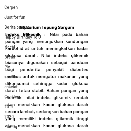
Cerpen
Just for fun
Glosarium Tepung Sorgum
Berita pangan
Indeks Glikemik 
: Nilai pada bahan 
Happy Birthday To U
pangan yang menunjukkan kandungan 
Mochi
karbohidrat untuk meningkatkan kadar 
glukosa darah. Nilai indeks glikemik 
Bread
biasanya digunakan sebagai panduan 
Pie
bagi penderita penyakit diabetes 
melitus untuk mengatur makanan yang 
souffle
dikonsumsi sehingga kadar glukosa 
cokelat
darah tetap stabil. Bahan pangan yang 
Cookies
memiliki nilai indeks glikemik rendah 
akan menaikkan kadar glukosa darah 
2019
secara lambat, sedangkan bahan pangan 
2020
yang memiliki indeks glikemik tinggi 
akan menaikkan kadar glukosa darah 
Puding