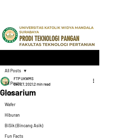
UNIVERSITAS KATOLIK WIDYA MANDALA
SURABAYA
PRODI TEKNOLOGI PANGAN
FAKULTAS TEKNOLOGI PERTANIAN
Post
All Posts
FTP UKWMS
All Posts
Dec 27, 2021
2 min read
Glosarium
2021
Wafer
Hiburan
BiSik (Bincang Asik)
Fun Facts