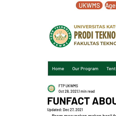
UKWMS
Age
UNIVERSITAS KA
PRODI TEKNO
FAKULTAS TEKN
Home
Our Program
Tent
FTP UKWMS
Oct 28, 2021
1 min read
FUNFACT ABO
Updated:
Dec 27, 2021
Brem merupakan makan hasil fe