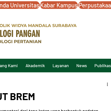
nda Universitas
Kabar Kampus
Perpustaka
TOLIK WIDYA MANDALA SURABAYA
LOGI PANGAN
OLOGI PERTANIAN
ang Kami
Akademik
Layanan
News
Publikas
UT BREM
rmentasi dari tape ketan yang berbentuk padatan 