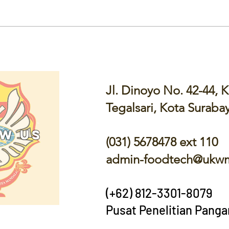
FUNFACT ABOUT NATTO
Jl. Dinoyo No. 42-44,
Tegalsari, Kota Suraba
w US
(031) 5678478 ext 110
admin-foodtech@ukwm
(+62) 812-3301-8079
Pusat Penelitian Panga