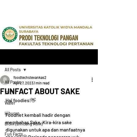
UNIVERSITAS KATOLIK WIDYA MANDALA
SURABAYA
PRODI TEKNOLOGI PANGAN
FAKULTAS TEKNOLOGI PERTANIAN
Post
All Posts
foodtechstevankas2
All Posts
Apr 27, 2023
1 min read
FUNFACT ABOUT SAKE
2021
Hai foodies!👋
Wafer
Hiburan
Foodnet kembali hadir dengan 
membahas Sake. Kira-kira sake 
BiSik (Bincang Asik)
digunakan untuk apa dan manfaatnya 
Fun Facts
apa ya? 🤔 Daripada penasaran yuk 