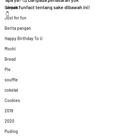
simak funfact tentang sake dibawah ini! 
Cerpen
👇
Just for fun
Berita pangan
Happy Birthday To U
Mochi
Bread
Pie
souffle
cokelat
Cookies
2019
2020
Puding